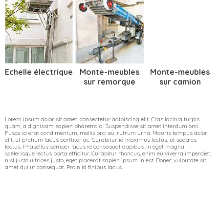
Echelle électrique
Monte-meubles
Monte-meubles
sur remorque
sur camion
Lorem ipsum dolor sit amet, consectetur adipiscing elit. Cras lacinia turpis
quam, a dignissim sapien pharetra a. Suspendisse sit amet interdum orci.
Fusce id erat condimentum, mollis orci eu, rutrum urna. Mauris tempus dolor
elit, ut pretium lacus porttitor ac. Curabitur id maximus lectus, ut sodales
lectus. Phasellus semper lacus id consequat dapibus. In eget magna
scelerisque lectus porta efficitur. Curabitur rhoncus, enim eu viverra imperdiet,
nisl justo ultrices justo, eget placerat sapien ipsum in est. Donec vulputate sit
amet dui ut consequat. Proin id finibus lacus.